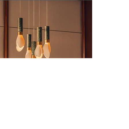
Tropo
Die Tropo-Familie besteht aus
röhrenförmigen Leuchten in zwei Größen
mit dreieckig geschwungener Basis, deren