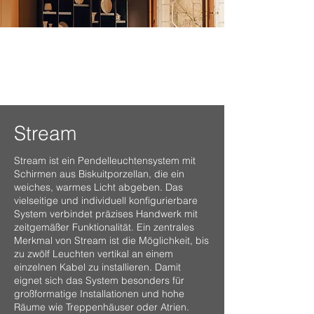
Stream
Stream ist ein Pendelleuchtensystem mit
Schirmen aus Biskuitporzellan, die ein
weiches, warmes Licht abgeben. Das
vielseitige und individuell konfigurierbare
System verbindet präzises Handwerk mit
zeitgemäßer Funktionalität. Ein zentrales
Merkmal von Stream ist die Möglichkeit, bis
zu zwölf Leuchten vertikal an einem
einzelnen Kabel zu installieren. Damit
eignet sich das System besonders für
großformatige Installationen und hohe
Räume wie Treppenhäuser oder Atrien.