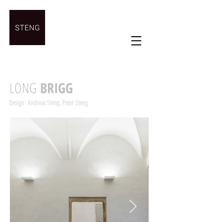
LONG
BRIGG
Design Andreas Steng, Peter Steng