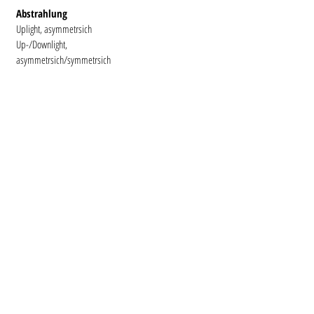
Abstrahlung
Uplight, asymmetrsich
Up-/Downlight,
asymmetrsich/symmetrsich
DOWNLOADS
Datenblätter
LONG BRIGG 1 (2700/ 3000K)
LONG BRIGG 1 "PRO" (2700/ 3000K)
LONG BRIGG 1 "POWERTOOLS" (2700/ 3000K)
LONG BRIGG 2 (2700/ 3000K)